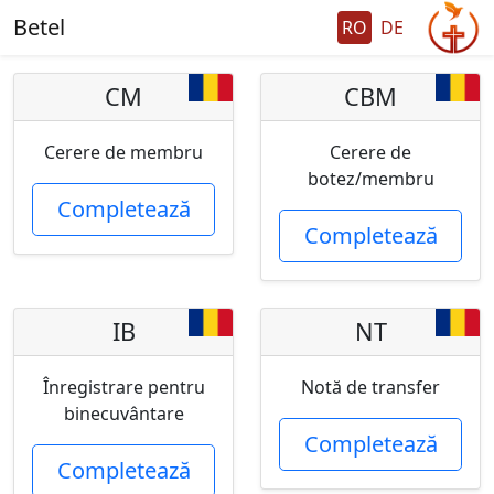
Betel
RO
DE
CM
CBM
Cerere de membru
Cerere de
botez/membru
Completează
Completează
IB
NT
Înregistrare pentru
Notă de transfer
binecuvântare
Completează
Completează