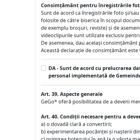
Consimțământ pentru înregistrările foto
Sunt de acord ca înregistrările foto și/sau 
folosite de către biserica în scopul docume
de exemplu broșuri, reviste) și de asemene
videoclipurile sunt utilizate exclusiv pentru 
De asemenea, dau același consimțământ pe
Această declarație de consimțământ este vo
DA - Sunt de acord cu prelucrarea dat
personal implementată de Gemeinde 
Art. 39. Aspecte generale
GeGo* oferă posibilitatea de a deveni memb
Art. 40. Condiții necesare pentru a deve
a) o dovadă clară a convertirii;
b) experimentarea pocăinței și naşterii di
c) primirea botezului în apă la o vârsta ma