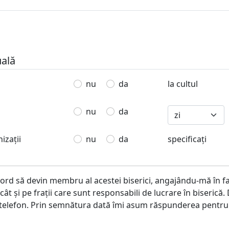
uală
nu
da
la cultul
nu
da
izații
nu
da
specificaţi
cord să devin membru al acestei biserici, angajându-mă în f
 cât şi pe fraţii care sunt responsabili de lucrare în biseric
u telefon. Prin semnătura dată îmi asum răspunderea pentru 