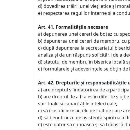
d) dovedirea trăirii unei vieţi etice şi mo
e) respectarea regulilor interne şi a conduce
Art. 41. Formalitățile necesare
a) depunerea unei cereri de botez cu spec
b) depunerea unei cereri de membru, cu pr
c) după depunerea la secretariatul biserici
analiza şi da un răspuns solicitării de a 
d) statutul de membru în biserica locală se
e) formularele şi adeverinţele se obţin de la
Art. 42. Drepturile şi responsabilităţil
a) are dreptul şi îndatorirea de a participa 
b) are dreptul de a fi ales în diferite sluj
spirituale şi capacităţile intelectuale;
c) să i se oficieze actele de cult de care ar
d) să beneficieze de asistenţă spirituală din
e) este dator să cunoască şi să trăiască dup